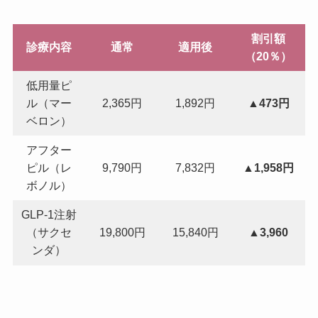
割引額
診療内容
通常
適用後
（20％）
低用量ピ
ル（マー
2,365円
1,892円
▲473円
ベロン）
アフター
ピル（レ
9,790円
7,832円
▲1,958円
ボノル）
GLP-1注射
（サクセ
19,800円
15,840円
▲3,960
ンダ）